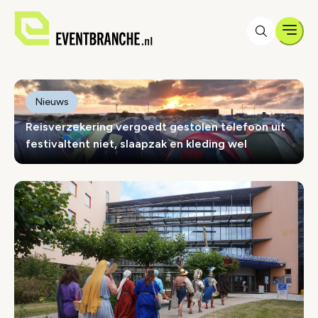
Men
Eventbranche.nl
Eventbranche.nl
Nieuws
Reisverzekering vergoedt gestolen telefoon uit
festivaltent niet, slaapzak en kleding wel