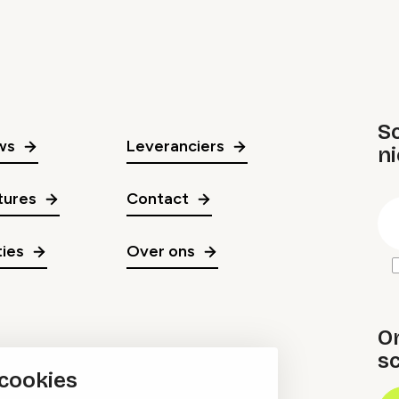
Sc
ws
Leveranciers
n
gr
tures
Contact
E
m
ies
Over ons
O
sc
 cookies